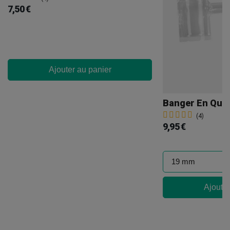
7,50 €
Ajouter au panier
Banger En Quar
(4)
9,95 €
Ajouter