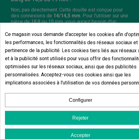
Non, pas directement. Cette douille est conçue pour
des connexions de
14/14,5 mm
. Pour l'utiliser sur une
pièce de 18,8 ou 19 mm, vous auriez besoin d'un
adaptateur compatible.
Ce magasin vous demande d'accepter les cookies afin d'opti
Comment nettoyer une douille en verre étroite
les performances, les fonctionnalités des réseaux sociaux et 
?
pertinence de la publicité. Les cookies tiers liés aux réseaux
et à la publicité sont utilisés pour vous offrir des fonctionnali
Il est recommandé d'enlever les résidus après
chaque utilisation et de la nettoyer avec des produits
optimisées sur les réseaux sociaux, ainsi que des publicités
spécifiques pour le verre ou avec de l'eau chaude
personnalisées. Acceptez-vous ces cookies ainsi que les
lorsque la saleté est légère. Évitez les chocs et les
implications associées à l'utilisation de vos données personn
changements brusques de température pour prendre
soin du
borosilicate
.
Configurer
Rejeter
Vous aimerez aussi
Accepter