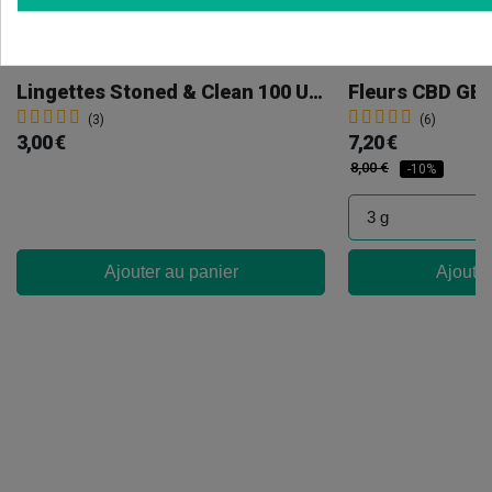
Lingettes Stoned & Clean 100 Unités
(3)
(6)
3,00 €
7,20 €
8,00 €
-10%
Ajouter au panier
Ajouter