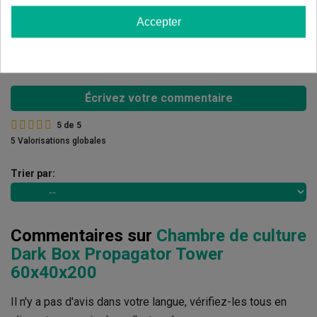
3 étoiles
0.00%
Accepter
2 étoiles
0.00%
1 étoiles
0.00%
Écrivez votre commentaire
5
de
5
5 Valorisations globales
Trier par:
Commentaires sur
Chambre de culture
Dark Box Propagator Tower
60x40x200
Il n'y a pas d'avis dans votre langue, vérifiez-les tous en