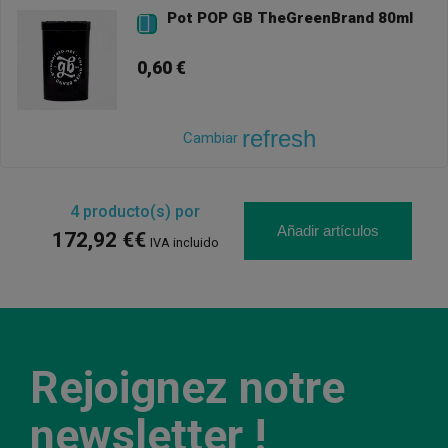
Pot POP GB TheGreenBrand 80ml

0,60 €
refresh
Cambiar
4
producto(s) por
Añadir artículos
172,92 €€
IVA incluido
Rejoignez notre
newsletter !