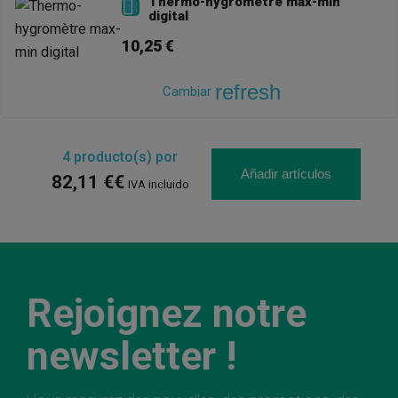
Thermo-hygromètre max-min

digital
10,25 €
refresh
Cambiar
4
producto(s) por
Añadir artículos
82,11 €€
IVA incluido
Rejoignez notre
newsletter !