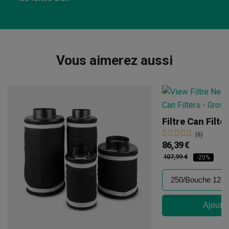
Vous aimerez aussi
Filtre Can Filte
(6)
86,39 €
107,99 €
-20%
Ajouter