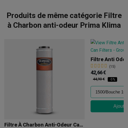
Produits de même catégorie Filtre
à Charbon anti-odeur Prima Klima
(15)
42,66 €
44,90 €
-5%
Ajouter
Filtre À Charbon Anti-Odeur Can Filters Special