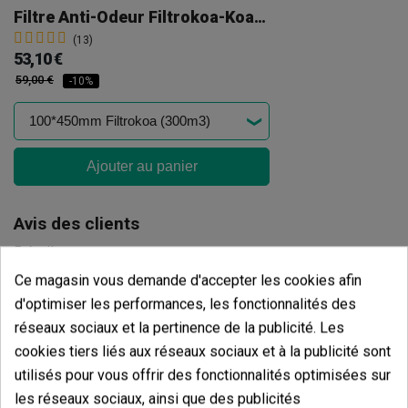
Filtre Anti-Odeur Filtrokoa-Koalair
(13)
53,10 €
59,00 €
-10%
Ajouter au panier
Avis des clients
5 étoiles
100.00%
Ce magasin vous demande d'accepter les cookies afin
4 étoiles
0.00%
d'optimiser les performances, les fonctionnalités des
3 étoiles
0.00%
réseaux sociaux et la pertinence de la publicité. Les
2 étoiles
0.00%
cookies tiers liés aux réseaux sociaux et à la publicité sont
utilisés pour vous offrir des fonctionnalités optimisées sur
1 étoiles
0.00%
les réseaux sociaux, ainsi que des publicités