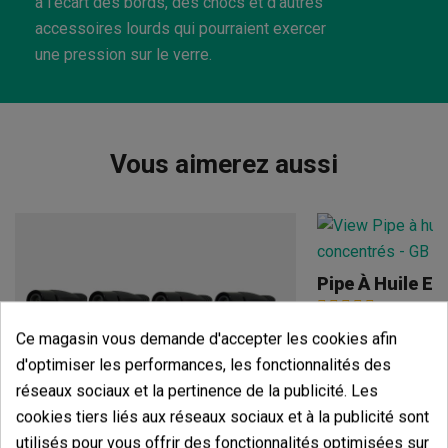
à l'écart des bords, des chocs et d'autres
accessoires lourds qui pourraient exercer
une pression sur le verre.
Vous aimerez aussi
Pipe À Huile En
(6)
2,00 €
Ce magasin vous demande d'accepter les cookies afin
d'optimiser les performances, les fonctionnalités des
réseaux sociaux et la pertinence de la publicité. Les
cookies tiers liés aux réseaux sociaux et à la publicité sont
utilisés pour vous offrir des fonctionnalités optimisées sur
Ajouter