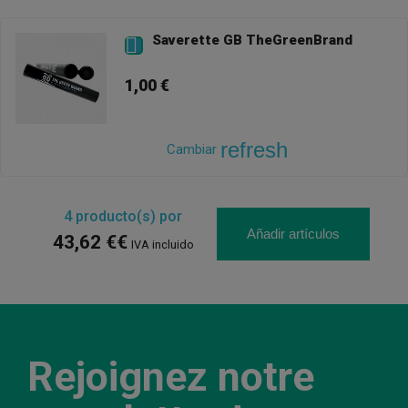
Saverette GB TheGreenBrand

1,00 €
refresh
Cambiar
4
producto(s) por
Añadir artículos
43,62 €€
IVA incluido
Rejoignez notre