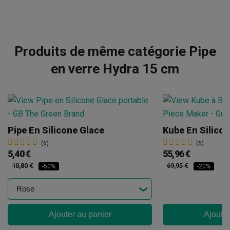
Produits de même catégorie Pipe
en verre Hydra 15 cm
Pipe En Silicone Glace
(6)
(6)
5,40 €
55,96 €
10,80 €
69,95 €
-50%
-20%
Ajouter au panier
Ajouter