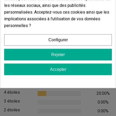
les réseaux sociaux, ainsi que des publicités
personnalisées. Acceptez-vous ces cookies ainsi que les
Petit Chalumeau Pour Vaponic
implications associées à l'utilisation de vos données
(8)
personnelles ?
5,60 €
7,00 €
-20%
Configurer
Rejeter
Ajouter au panier
Accepter
Avis des clients
5 étoiles
80.00%
4 étoiles
20.00%
3 étoiles
0.00%
2 étoiles
0.00%