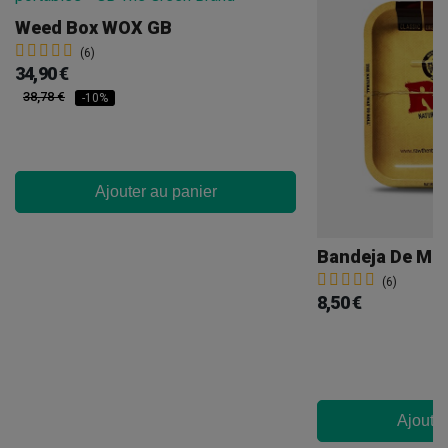
Weed Box WOX GB
(6)
34,90 €
38,78 €
-10%
Ajouter au panier
(6)
8,50 €
Ajouter