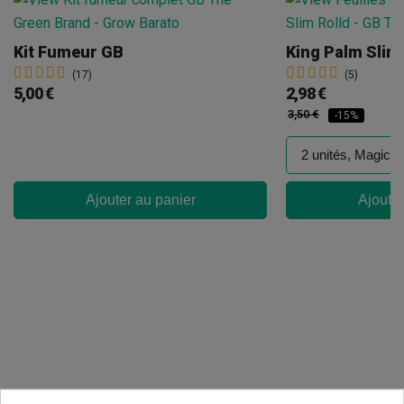
Kit Fumeur GB
King Palm Slim 
(17)
(5)
5,00 €
2,98 €
3,50 €
-15%
Ajouter au panier
Ajouter