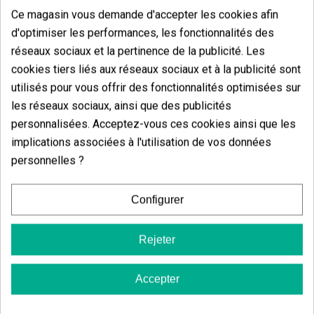
Ce magasin vous demande d'accepter les cookies afin
d'optimiser les performances, les fonctionnalités des
Avis des clients
réseaux sociaux et la pertinence de la publicité. Les
5 étoiles
cookies tiers liés aux réseaux sociaux et à la publicité sont
0.00%
utilisés pour vous offrir des fonctionnalités optimisées sur
4 étoiles
100.00%
les réseaux sociaux, ainsi que des publicités
3 étoiles
0.00%
personnalisées. Acceptez-vous ces cookies ainsi que les
2 étoiles
0.00%
implications associées à l'utilisation de vos données
personnelles ?
1 étoiles
0.00%
Écrivez votre commentaire
Configurer
4
de
5
Rejeter
5 Valorisations globales
Trier par:
Accepter