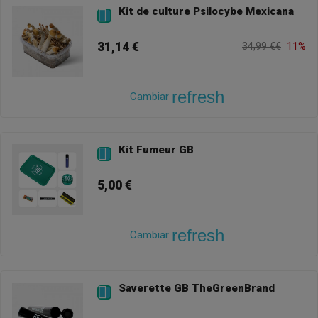
Kit de culture Psilocybe Mexicana

31,14 €
34,99 €€
11%
refresh
Cambiar
Kit Fumeur GB

5,00 €
refresh
Cambiar
Saverette GB TheGreenBrand
