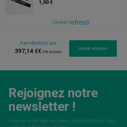
1,00 €
refresh
Cambiar
4
producto(s) por
Añadir artículos
397,14 €€
IVA incluido
Rejoignez notre
newsletter !
Vous recevrez des nouvelles, des promotions, des
conseils et bien plus encore.