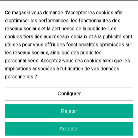
Vous aimerez aussi
Ce magasin vous demande d'accepter les cookies afin
d'optimiser les performances, les fonctionnalités des
réseaux sociaux et la pertinence de la publicité. Les
Papier À Rosin GB
cookies tiers liés aux réseaux sociaux et à la publicité sont
utilisés pour vous offrir des fonctionnalités optimisées sur
(6)
7,56 €
les réseaux sociaux, ainsi que des publicités
(5)
9,00 €
10,40 €
-16%
personnalisées. Acceptez-vous ces cookies ainsi que les
13,00 €
-20%
implications associées à l'utilisation de vos données
personnelles ?
Ajouter au panier
Configurer
Ajouter
Rejeter
Accepter