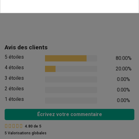
Avis des clients
5 étoiles
80.00%
4 étoiles
20.00%
3 étoiles
0.00%
2 étoiles
0.00%
1 étoiles
0.00%
Écrivez votre commentaire
4.80
de
5
5 Valorisations globales