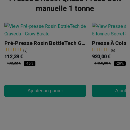
manuelle 1 tonne
Pré-Presse Rosin BottleTech Graveda
(5)
(6)
112,39 €
920,00 €
132,22 €
1 150,00 €
-15%
-20%
Ajouter au panier
Ajouter