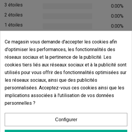
3 étoiles
0.00%
2 étoiles
0.00%
1 étoiles
0.00%
Écrivez votre commentaire
Ce magasin vous demande d'accepter les cookies afin
d'optimiser les performances, les fonctionnalités des
4.88
de
5
réseaux sociaux et la pertinence de la publicité. Les
8 Valorisations globales
cookies tiers liés aux réseaux sociaux et à la publicité sont
Trier par:
utilisés pour vous offrir des fonctionnalités optimisées sur
les réseaux sociaux, ainsi que des publicités
personnalisées. Acceptez-vous ces cookies ainsi que les
Commentaires sur
Tube à priser
implications associées à l'utilisation de vos données
double
personnelles ?
Il n'y a pas d'avis dans votre langue, vérifiez-les tous en
Configurer
cliquant sur « avis dans d'autres langues ».