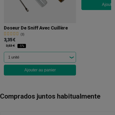
Ajouter
Doseur De Sniff Avec Cuillère
(3)
3,35 €
3,53 €
-5%
Ajouter au panier
Comprados juntos habitualmente