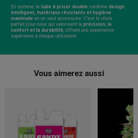
En somme, le
tube à priser double
combine
design
intelligent, matériaux résistants et hygiène
maximale
en un seul accessoire. C'est le choix
parfait pour ceux qui valorisent la
précision, le
confort et la durabilité
, offrant une expérience
supérieure à chaque utilisation.
Vous aimerez aussi