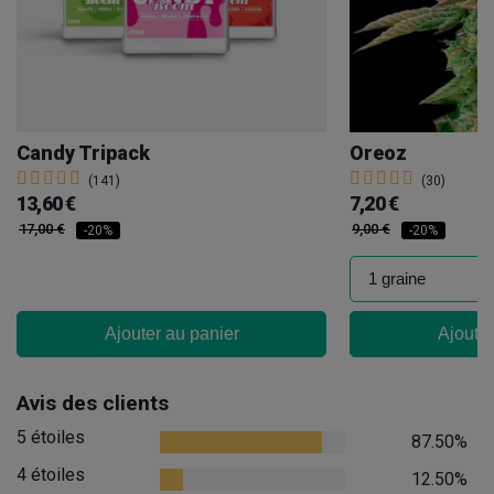
Candy Tripack
Oreoz
(141)
(30)
13,60 €
7,20 €
17,00 €
9,00 €
-20%
-20%
Ajouter au panier
Ajouter
Avis des clients
5 étoiles
87.50%
4 étoiles
12.50%