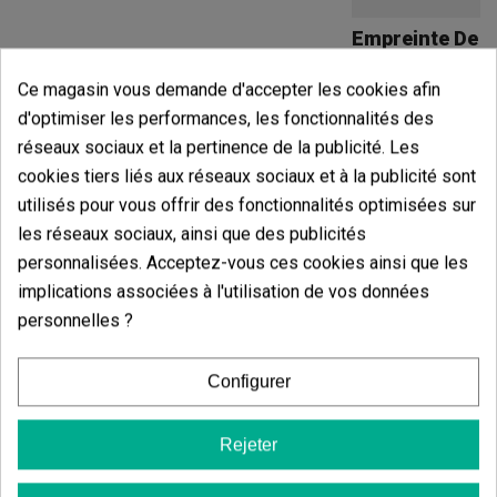
Empreinte De 
(5)
19,00 €
Ce magasin vous demande d'accepter les cookies afin
d'optimiser les performances, les fonctionnalités des
réseaux sociaux et la pertinence de la publicité. Les
cookies tiers liés aux réseaux sociaux et à la publicité sont
utilisés pour vous offrir des fonctionnalités optimisées sur
Ajouter
les réseaux sociaux, ainsi que des publicités
personnalisées. Acceptez-vous ces cookies ainsi que les
Avis des clients
implications associées à l'utilisation de vos données
personnelles ?
5 étoiles
66.67%
4 étoiles
0.00%
Configurer
3 étoiles
33.33%
2 étoiles
0.00%
Rejeter
1 étoiles
0.00%