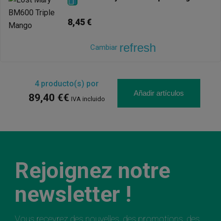

8,45 €
refresh
Cambiar
4
producto(s) por
Añadir artículos
89,40 €€
IVA incluido
Rejoignez notre
newsletter !
Vous recevrez des nouvelles, des promotions, des