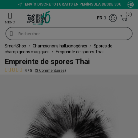
ENVÍO DISCRETO | GRATIS EN PENÍNSULA DESDE 30€
0
FR
SmartShop
Champignons hallucinogènes
Spores de
champignons magiques
Empreinte de spores Thai
Empreinte de spores Thai
4 / 5
(3 Commentaires)