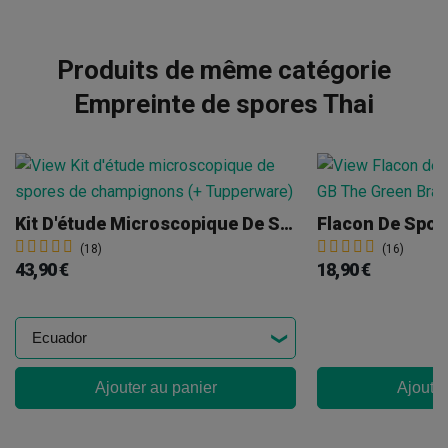
Produits de même catégorie
Empreinte de spores Thai
Kit D'étude Microscopique De Spores De Champignons (+ Tupperware)
Flacon De Spo
(18)
(16)
43,90 €
18,90 €
Ajouter au panier
Ajouter