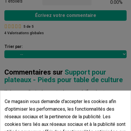
1 étoiles
0.00%
Écrivez votre commentaire
5
de
5
4 Valorisations globales
Trier par:
Commentaires sur
Support pour
plateaux - Pieds pour table de culture
Il n'y a pas d'avis dans votre langue, vérifiez-les tous en
cliquant sur « avis dans d'autres langues ».
Ce magasin vous demande d'accepter les cookies afin
d'optimiser les performances, les fonctionnalités des
Afficher les commentaires dans d’autres langues
réseaux sociaux et la pertinence de la publicité. Les
cookies tiers liés aux réseaux sociaux et à la publicité sont