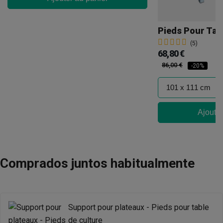
(5)
68,80 €
86,00 €
-20%
Ajouter
Comprados juntos habitualmente
Support pour plateaux - Pieds pour table
de culture