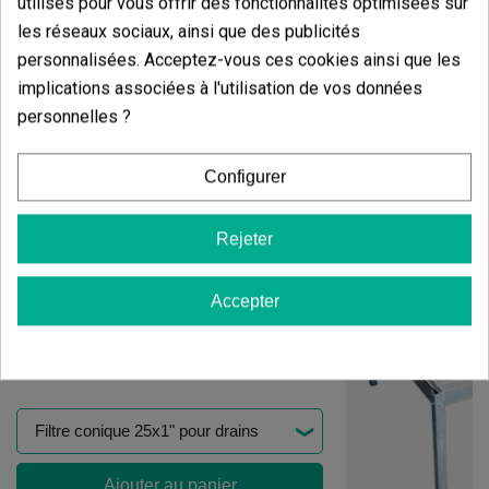
utilisés pour vous offrir des fonctionnalités optimisées sur
les réseaux sociaux, ainsi que des publicités
personnalisées. Acceptez-vous ces cookies ainsi que les
implications associées à l'utilisation de vos données
Produits de même catégorie
personnelles ?
Support pour plateaux - Pieds pour
table de culture
Configurer
Rejeter
Accepter
Filtre Vidange Pour Table Ou Plateau De Culture
(8)
3,84 €
Ajouter au panier