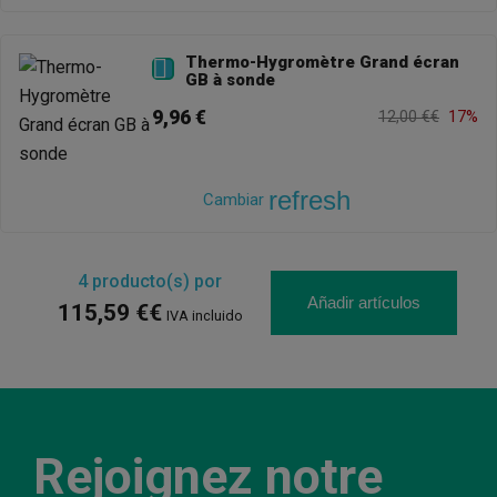
Thermo-Hygromètre Grand écran

GB à sonde
9,96 €
12,00 €€
17%
refresh
Cambiar
4
producto(s) por
Añadir artículos
115,59 €€
IVA incluido
Rejoignez notre