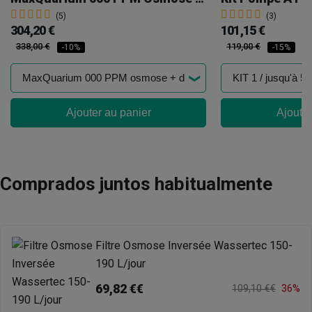
(5)
(3)
304,20 €
101,15 €
338,00 €
119,00 €
-10%
-15%
Ajouter au panier
Ajouter
Comprados juntos habitualmente
Filtre Osmose Inversée Wassertec 150-
190 L/jour
69,82 €€
109,10 €€
36%