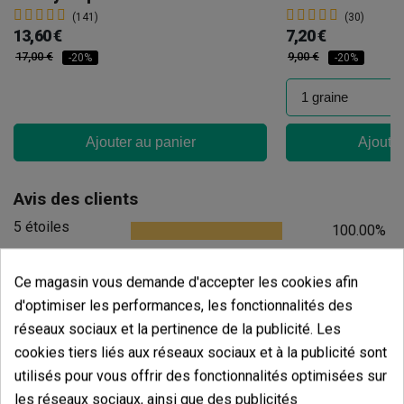
(141)
(30)
13,60 €
7,20 €
17,00 €
9,00 €
-20%
-20%
Ajouter au panier
Ajouter
Avis des clients
5 étoiles
100.00%
4 étoiles
0.00%
Ce magasin vous demande d'accepter les cookies afin
3 étoiles
0.00%
d'optimiser les performances, les fonctionnalités des
2 étoiles
0.00%
réseaux sociaux et la pertinence de la publicité. Les
1 étoiles
cookies tiers liés aux réseaux sociaux et à la publicité sont
0.00%
utilisés pour vous offrir des fonctionnalités optimisées sur
Écrivez votre commentaire
les réseaux sociaux, ainsi que des publicités