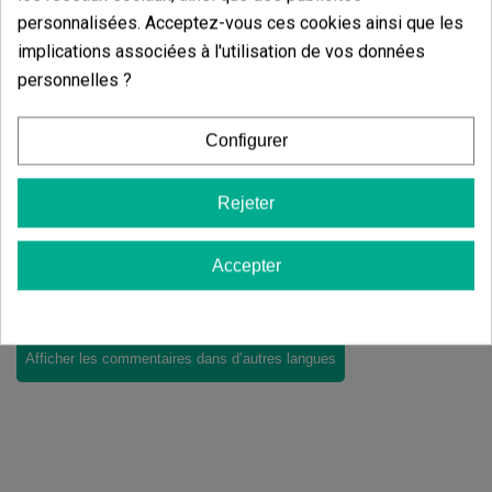
personnalisées. Acceptez-vous ces cookies ainsi que les
5
de
5
implications associées à l'utilisation de vos données
6 Valorisations globales
personnelles ?
Trier par:
Configurer
Commentaires sur
Filtre Osmose
Rejeter
Inversée Wassertec 150-190 L/jour
Accepter
Il n'y a pas d'avis dans votre langue, vérifiez-les tous en
cliquant sur « avis dans d'autres langues ».
Afficher les commentaires dans d’autres langues