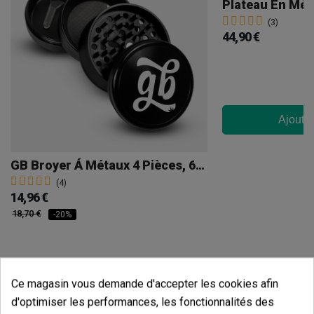
(3)
44,90 €
Ajouter
GB Broyer Á Métaux 4 Pièces, 63mm
(4)
14,96 €
18,70 €
-20%
Ajouter au panier
Ce magasin vous demande d'accepter les cookies afin
d'optimiser les performances, les fonctionnalités des