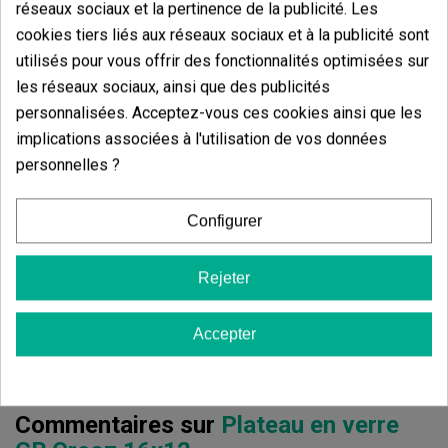
réseaux sociaux et la pertinence de la publicité. Les
Avis des clients
cookies tiers liés aux réseaux sociaux et à la publicité sont
5 étoiles
100.00%
utilisés pour vous offrir des fonctionnalités optimisées sur
4 étoiles
0.00%
les réseaux sociaux, ainsi que des publicités
personnalisées. Acceptez-vous ces cookies ainsi que les
3 étoiles
0.00%
implications associées à l'utilisation de vos données
2 étoiles
0.00%
personnelles ?
1 étoiles
0.00%
Configurer
Écrivez votre commentaire
5
de
5
Rejeter
5 Valorisations globales
Accepter
Trier par:
Commentaires sur
Plateau en verre