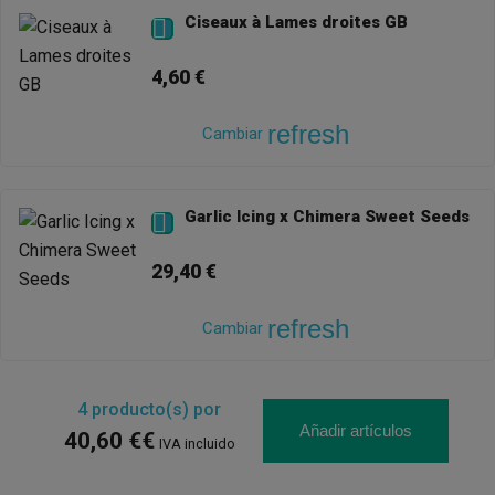
Ciseaux à Lames droites GB

4,60 €
refresh
Cambiar
Garlic Icing x Chimera Sweet Seeds

29,40 €
refresh
Cambiar
4
producto(s) por
Añadir artículos
40,60 €€
IVA incluido