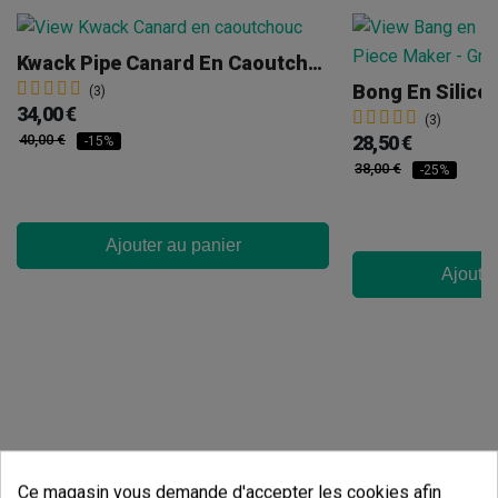
Kwack Pipe Canard En Caoutchouc
Bong En Silico
(3)
34,00 €
(3)
40,00 €
28,50 €
-15%
38,00 €
-25%
Ajouter au panier
Ajouter
Ce magasin vous demande d'accepter les cookies afin