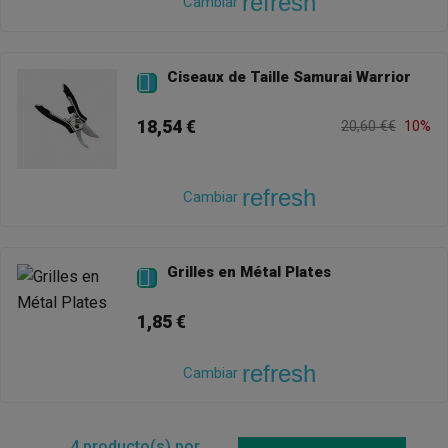
refresh
Cambiar
Ciseaux de Taille Samurai Warrior

18,54 €
20,60 €€
10%
refresh
Cambiar
Grilles en Métal Plates

1,85 €
refresh
Cambiar
4
producto(s) por