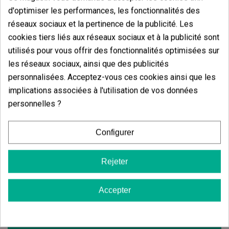
d'optimiser les performances, les fonctionnalités des
réseaux sociaux et la pertinence de la publicité. Les
cookies tiers liés aux réseaux sociaux et à la publicité sont
Avis des clients
utilisés pour vous offrir des fonctionnalités optimisées sur
5 étoiles
les réseaux sociaux, ainsi que des publicités
100.00%
personnalisées. Acceptez-vous ces cookies ainsi que les
4 étoiles
0.00%
implications associées à l'utilisation de vos données
3 étoiles
0.00%
personnelles ?
2 étoiles
0.00%
1 étoiles
Configurer
0.00%
Écrivez votre commentaire
Rejeter
5
de
5
6 Valorisations globales
Accepter
Trier par: