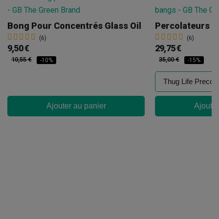
Bong Pour Concentrés Glass Oil
Percolateurs V
(6)
(6)
9,50 €
29,75 €
10,55 €
35,00 €
-10%
-15%
Ajouter au panier
Ajouter