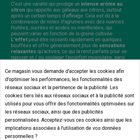
C’est une variété qui prodige un
intense arôme au
citron
qui rappelle aux gâteaux aux citrons, surtout
après un certain temps d’affinage. Cela est dû à la
combinaison de notes d'agrumes avec des nuances
fruitées, sucrées et acides ou mentholées, qui
peuvent varier en fonction de la graine cultivée.
L'effet
peut être ressenti rapidement en quelques
bouffées et offre généralement plus de
sensations
relaxantes
qu’actives, ce qui la rend parfaite pour se
reposer et / ou soulager l'inconfort musculaire, sans
s'endormir sur le canapé, tant que la consommation
n'est pas trop intense.
Ce magasin vous demande d'accepter les cookies afin
d'optimiser les performances, les fonctionnalités des
Sativa / Indica:
35/65 %
Floraison :
70-75 jours après la germination.
réseaux sociaux et la pertinence de la publicité. Les
Hauteur :
en intérieur et en extérieur 0,80-1,40
cookies tiers liés aux réseaux sociaux et à la publicité sont
m.
utilisés pour vous offrir des fonctionnalités optimisées sur
les réseaux sociaux, ainsi que des publicités
personnalisées. Acceptez-vous ces cookies ainsi que les
implications associées à l'utilisation de vos données
Vous aimerez aussi
personnelles ?