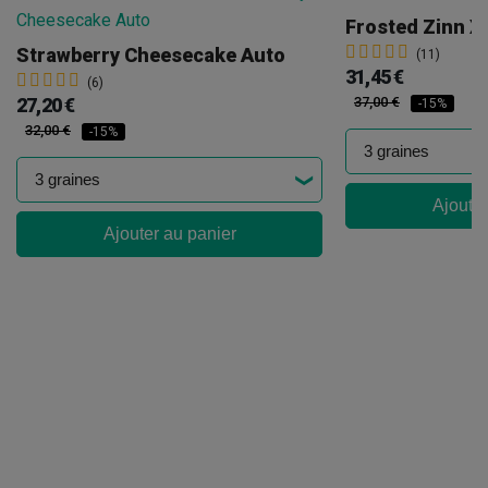
Frosted Zinn X
Strawberry Cheesecake Auto
(11)
31,45 €
(6)
27,20 €
37,00 €
-15%
32,00 €
-15%
Ajouter
Ajouter au panier