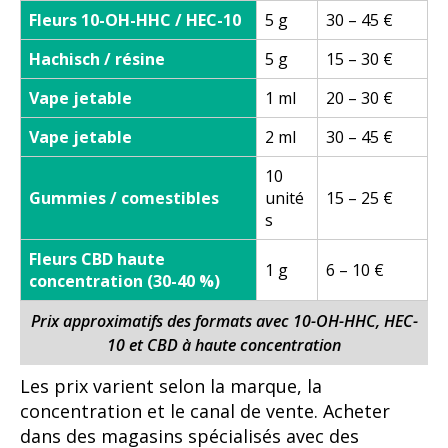
Fleurs 10-OH-HHC / HEC-10
5 g
30 – 45 €
Hachisch / résine
5 g
15 – 30 €
Vape jetable
1 ml
20 – 30 €
Vape jetable
2 ml
30 – 45 €
10
Gummies / comestibles
unité
15 – 25 €
s
Fleurs CBD haute
1 g
6 – 10 €
concentration (30-40 %)
Prix approximatifs des formats avec 10-OH-HHC, HEC-
10 et CBD à haute concentration
Les prix varient selon la marque, la
concentration et le canal de vente. Acheter
dans des magasins spécialisés avec des