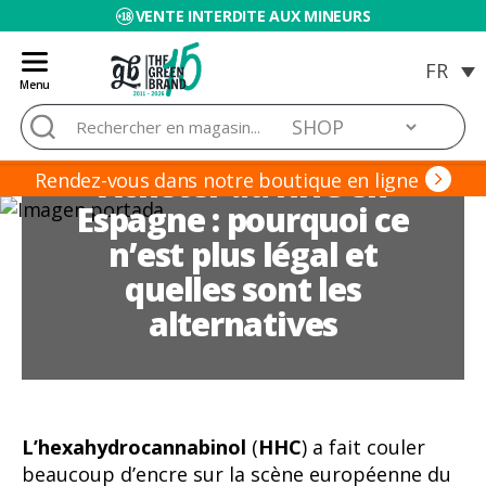
VENTE INTERDITE AUX MINEURS
Menu
Blog
Rechercher :
de
Grow
Acheter du HHC en
Barato
Rendez-vous dans notre boutique en ligne
Espagne : pourquoi ce
n’est plus légal et
quelles sont les
alternatives
L’hexahydrocannabinol
(
HHC
) a fait couler
beaucoup d’encre sur la scène européenne du