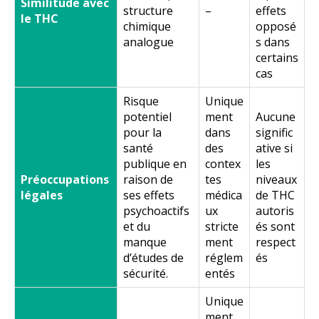
Similitude avec
structure
–
effets
le THC
chimique
opposé
analogue
s dans
certains
cas
Risque
Unique
potentiel
ment
Aucune
pour la
dans
signific
santé
des
ative si
publique en
contex
les
Préoccupations
raison de
tes
niveaux
légales
ses effets
médica
de THC
psychoactifs
ux
autoris
et du
stricte
és sont
manque
ment
respect
d’études de
réglem
és
sécurité.
entés
Unique
ment