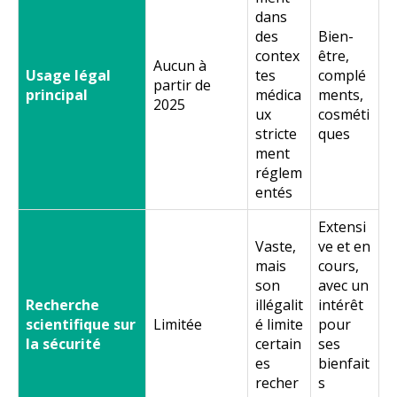
dans
des
Bien-
contex
être,
Aucun à
Usage légal
tes
complé
partir de
principal
médica
ments,
2025
ux
cosméti
stricte
ques
ment
réglem
entés
Extensi
Vaste,
ve et en
mais
cours,
son
avec un
Recherche
illégalit
intérêt
scientifique sur
Limitée
é limite
pour
la sécurité
certain
ses
es
bienfait
recher
s