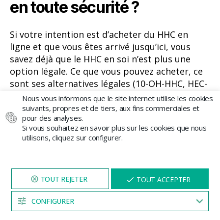
en toute sécurité ?
Si votre intention est d’acheter du HHC en
ligne et que vous êtes arrivé jusqu’ici, vous
savez déjà que le HHC en soi n’est plus une
option légale. Ce que vous pouvez acheter, ce
sont ses alternatives légales (10-OH-HHC, HEC-
10, CBD à haute concentration), et bien le faire
Nous vous informons que le site internet utilise les cookies
nécessite de prendre en compte quelques
suivants, propres et de tiers, aux fins commerciales et
pour des analyses.
facteurs clés.
Si vous souhaitez en savoir plus sur les cookies que nous
utilisons, cliquez sur configurer.
Quelles certifications et
analyses le produit doit-il avoir
NAVIGUEZ SUR NOTRE SITE
X
TOUT ACCEPTER
PENDANT 5 MINUTES ET UNE
?
REMISE
VOUS SERA PROPOSÉE
CONFIGURER
04:53
Un magasin sérieux doit pouvoir vous offrir :