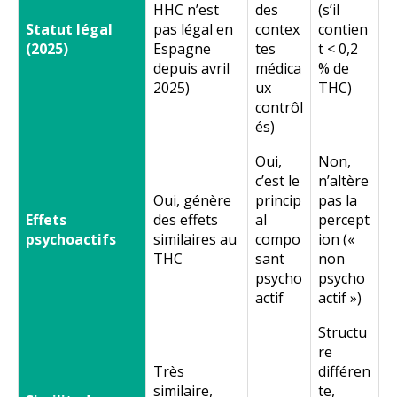
HHC n’est
des
(s’il
Statut légal
pas légal en
contex
contien
(2025)
Espagne
tes
t < 0,2
depuis avril
médica
% de
2025)
ux
THC)
contrôl
és)
Oui,
Non,
c’est le
n’altère
Oui, génère
princip
pas la
Effets
des effets
al
percept
psychoactifs
similaires au
compo
ion («
THC
sant
non
psycho
psycho
actif
actif »)
Structu
re
Très
différen
similaire,
te,