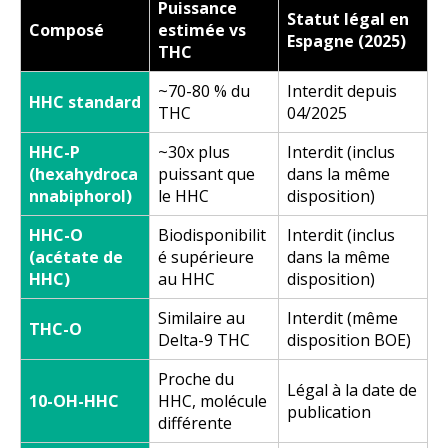
Puissance
Statut légal en
Composé
estimée vs
Espagne (2025)
THC
~70-80 % du
Interdit depuis
HHC standard
THC
04/2025
HHC-P
~30x plus
Interdit (inclus
(hexahydroca
puissant que
dans la même
nnabiphorol)
le HHC
disposition)
HHC-O
Biodisponibilit
Interdit (inclus
(acétate de
é supérieure
dans la même
HHC)
au HHC
disposition)
Similaire au
Interdit (même
THC-O
Delta-9 THC
disposition BOE)
Proche du
Légal à la date de
10-OH-HHC
HHC, molécule
publication
différente