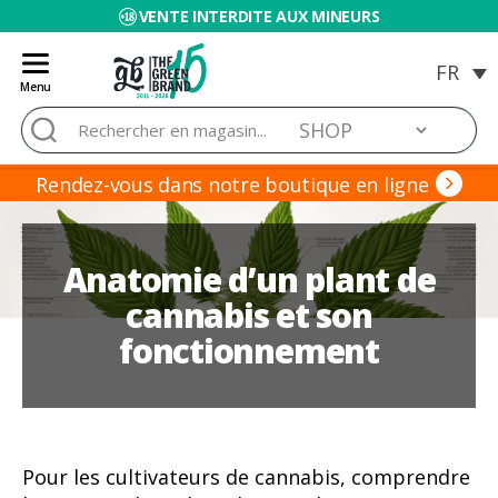
VENTE INTERDITE AUX MINEURS
Menu
Blog
Rechercher :
de
Grow
Barato
Rendez-vous dans notre boutique en ligne
Anatomie d’un plant de
cannabis et son
fonctionnement
Pour les cultivateurs de cannabis, comprendre