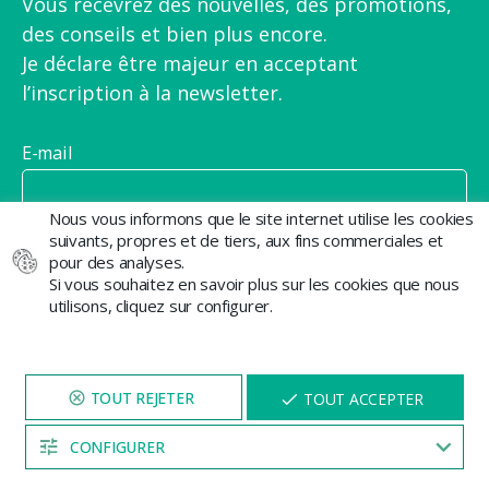
Vous recevrez des nouvelles, des promotions,
des conseils et bien plus encore.
Je déclare être majeur en acceptant
l’inscription à la newsletter.
E-mail
Nous vous informons que le site internet utilise les cookies
suivants, propres et de tiers, aux fins commerciales et
pour des analyses.
Si vous souhaitez en savoir plus sur les cookies que nous
utilisons, cliquez sur configurer.
J'accepte la politique de confidentialité et je reçois
des communications commerciales de GB The Green
Brand
NAVIGUEZ SUR NOTRE SITE
X
TOUT ACCEPTER
PENDANT 5 MINUTES ET UNE
REMISE
VOUS SERA PROPOSÉE
CONFIGURER
04:53