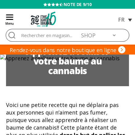
NOTE DE 9/10
Menu
Blog
Rechercher :
de
Grow
Apprenez à réaliser
Barato
Rendez-vous dans notre boutique en ligne
votre baume au
cannabis
Voici une petite recette qui ne déplaira pas
aux personnes qui n’aiment pas fumer,
puisque vous allez apprendre à réaliser un
baume de cannabis!! Cette plante étant de