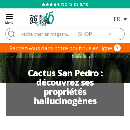
VENTE INTERDITE AUX MINEURS
Menu
Blog
Rechercher :
de
Grow
Barato
Rendez-vous dans notre boutique en ligne
Cactus San Pedro :
découvrez ses
propriétés
hallucinogènes