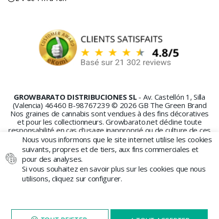
GROWBARATO DISTRIBUCIONES SL
- Av. Castellón 1, Silla
(Valencia) 46460 B-98767239 © 2026 GB The Green Brand
Nos graines de cannabis sont vendues à des fins décoratives
et pour les collectionneurs. Growbarato.net décline toute
responsabilité en cas d’usage inapproprié ou de culture de ces
graines.
Nous vous informons que le site internet utilise les cookies
suivants, propres et de tiers, aux fins commerciales et
pour des analyses.
Si vous souhaitez en savoir plus sur les cookies que nous
utilisons, cliquez sur configurer.
PAIEMENT SÉCURISÉ
NAVIGUEZ SUR NOTRE SITE
X