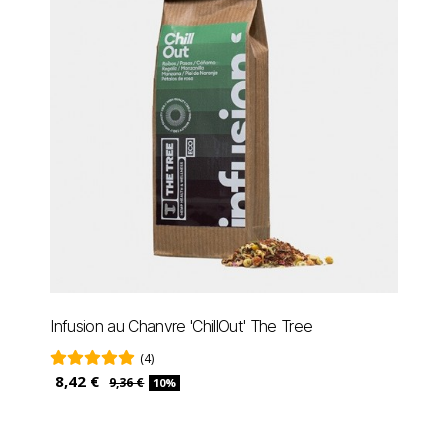
Infusion au Chanvre 'ChillOut' The Tree
(4)
8,42 €
9,36 €
10%