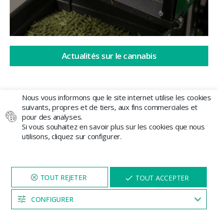
Actualités sur le cannabis
Nous vous informons que le site internet utilise les cookies
suivants, propres et de tiers, aux fins commerciales et
pour des analyses.
Laisser un commentaire
Si vous souhaitez en savoir plus sur les cookies que nous
utilisons, cliquez sur configurer.
Votre adresse e-mail ne sera pas publiée.
Les champs obligatoires sont indiqués avec
*
NAVIGUEZ SUR NOTRE SITE
X
TOUT ACCEPTER
PENDANT 5 MINUTES ET UNE
Commentaire
*
REMISE
VOUS SERA PROPOSÉE
CONFIGURER
04:52