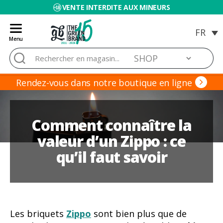
VENTE INTERDITE AUX MINEURS
Menu
Blog
Rechercher :
de
Grow
Barato
Rendez-vous dans notre boutique en ligne
Comment connaître la
valeur d’un Zippo : ce
qu’il faut savoir
Les briquets
Zippo
sont bien plus que de