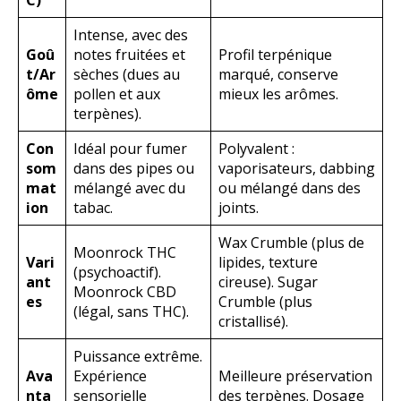
Intense, avec des
Goû
notes fruitées et
Profil terpénique
t/Ar
sèches (dues au
marqué, conserve
ôme
pollen et aux
mieux les arômes.
terpènes).
Con
Idéal pour fumer
Polyvalent :
som
dans des pipes ou
vaporisateurs, dabbing
mat
mélangé avec du
ou mélangé dans des
ion
tabac.
joints.
Wax Crumble (plus de
Moonrock THC
Vari
lipides, texture
(psychoactif).
ant
cireuse). Sugar
Moonrock CBD
es
Crumble (plus
(légal, sans THC).
cristallisé).
Puissance extrême.
Ava
Expérience
Meilleure préservation
nta
sensorielle
des terpènes. Dosage