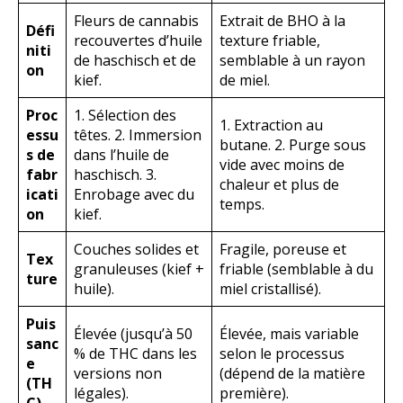
Fleurs de cannabis
Extrait de BHO à la
Défi
recouvertes d’huile
texture friable,
niti
de haschisch et de
semblable à un rayon
on
kief.
de miel.
Proc
1. Sélection des
1. Extraction au
essu
têtes. 2. Immersion
butane. 2. Purge sous
s de
dans l’huile de
vide avec moins de
fabr
haschisch. 3.
chaleur et plus de
icati
Enrobage avec du
temps.
on
kief.
Couches solides et
Fragile, poreuse et
Tex
granuleuses (kief +
friable (semblable à du
ture
huile).
miel cristallisé).
Puis
Élevée (jusqu’à 50
Élevée, mais variable
sanc
% de THC dans les
selon le processus
e
versions non
(dépend de la matière
(TH
légales).
première).
C)