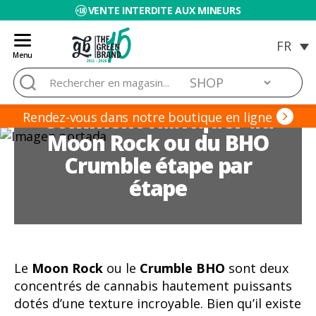
VENTE INTERDITE AUX MINEURS
Menu
Blog
Rechercher :
de
Grow
Comment fabriquer du
Barato
Rendez-vous dans notre boutique en ligne
Moon Rock ou du BHO
Crumble étape par
étape
Le
Moon Rock
ou le
Crumble BHO
sont deux
concentrés de cannabis hautement puissants
dotés d’une texture incroyable. Bien qu’il existe