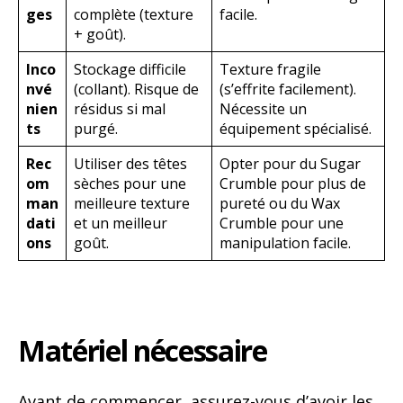
ges
complète (texture
facile.
+ goût).
Inco
Stockage difficile
Texture fragile
nvé
(collant). Risque de
(s’effrite facilement).
nien
résidus si mal
Nécessite un
ts
purgé.
équipement spécialisé.
Rec
Utiliser des têtes
Opter pour du Sugar
om
sèches pour une
Crumble pour plus de
man
meilleure texture
pureté ou du Wax
dati
et un meilleur
Crumble pour une
ons
goût.
manipulation facile.
Matériel nécessaire
Avant de commencer, assurez-vous d’avoir les