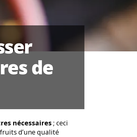
sser
res de
res nécessaires
; ceci
fruits d’une qualité