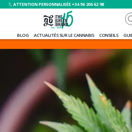
ATTENTION PERSONNALISÉE +34 96 206 62 98
Re
Blog
BLOG
ACTUALITÉS SUR LE CANNABIS
CONSEILS
GUI
de
Grow
Barato