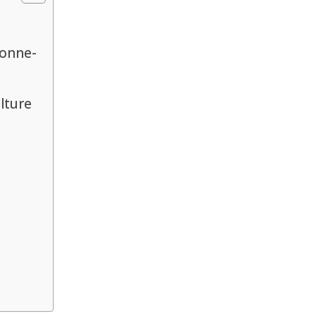
ionne-
lture