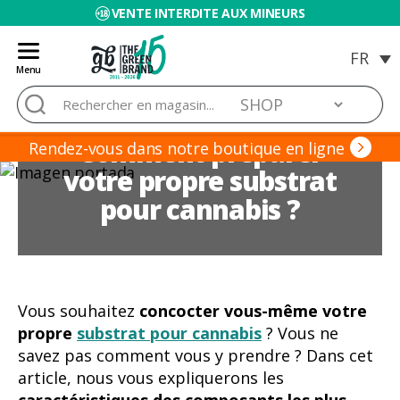
VENTE INTERDITE AUX MINEURS
Menu
Blog
Rechercher :
de
Grow
Comment préparer
Barato
Rendez-vous dans notre boutique en ligne
votre propre substrat
pour cannabis ?
Vous souhaitez
concocter vous-même votre
propre
substrat pour cannabis
? Vous ne
savez pas comment vous y prendre ? Dans cet
article, nous vous expliquerons les