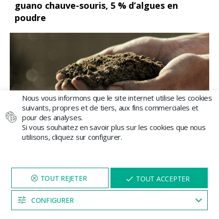
guano chauve-souris, 5 % d’algues en
poudre
Nous vous informons que le site internet utilise les cookies
suivants, propres et de tiers, aux fins commerciales et
pour des analyses.
Si vous souhaitez en savoir plus sur les cookies que nous
N’oubliez jamais quel
type de culture a été
utilisons, cliquez sur configurer.
établi,
la
variété à cultiver
(automatique ou
féminisée), et la
phase de culture.
En effet, la
préparation du substrat dépendra de ces
NAVIGUEZ SUR NOTRE SITE
X
TOUT ACCEPTER
facteurs. Si vous en tenez compte, le
succès
PENDANT 5 MINUTES ET UNE
REMISE
VOUS SERA PROPOSÉE
de votre culture est garanti.
CONFIGURER
04:53