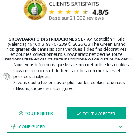
GROWBARATO DISTRIBUCIONES SL
- Av. Castellón 1, Silla
(Valencia) 46460 B-98767239 © 2026 GB The Green Brand
Nos graines de cannabis sont vendues à des fins décoratives
et pour les collectionneurs. Growbarato.net décline toute
responsabilité en cas d’usage inapproprié ou de culture de ces
graines.
Nous vous informons que le site internet utilise les cookies
suivants, propres et de tiers, aux fins commerciales et
pour des analyses.
Si vous souhaitez en savoir plus sur les cookies que nous
utilisons, cliquez sur configurer.
PAIEMENT SÉCURISÉ
NAVIGUEZ SUR NOTRE SITE
X
TOUT ACCEPTER
PENDANT 5 MINUTES ET UNE
REMISE
VOUS SERA PROPOSÉE
CONFIGURER
04:53