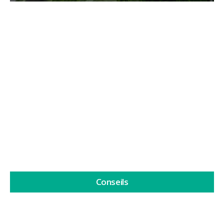
Le cannabis et la lune
Le cannabis et la lune sont depuis des années au
cœur de l'une de ces...
Lire la suite
Conseils