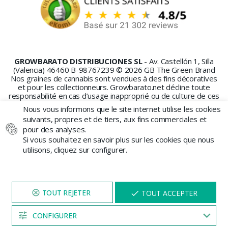
GROWBARATO DISTRIBUCIONES SL
- Av. Castellón 1, Silla
(Valencia) 46460 B-98767239 © 2026 GB The Green Brand
Nos graines de cannabis sont vendues à des fins décoratives
et pour les collectionneurs. Growbarato.net décline toute
responsabilité en cas d’usage inapproprié ou de culture de ces
graines.
Nous vous informons que le site internet utilise les cookies
suivants, propres et de tiers, aux fins commerciales et
pour des analyses.
Si vous souhaitez en savoir plus sur les cookies que nous
utilisons, cliquez sur configurer.
PAIEMENT SÉCURISÉ
NAVIGUEZ SUR NOTRE SITE
X
TOUT ACCEPTER
PENDANT 5 MINUTES ET UNE
REMISE
VOUS SERA PROPOSÉE
CONFIGURER
04:55