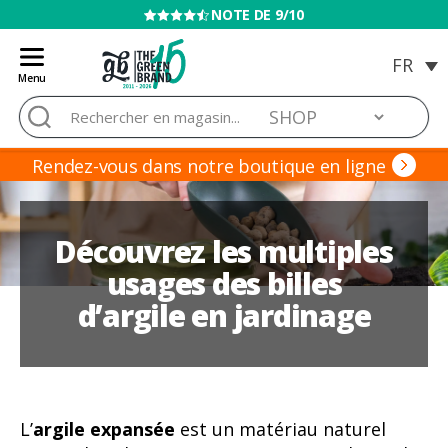
VENTE INTERDITE AUX MINEURS
Menu
Blog
Rechercher :
de
Grow
Barato
Rendez-vous dans notre boutique en ligne
Découvrez les multiples
usages des billes
d’argile en jardinage
L’
argile expansée
est un matériau naturel