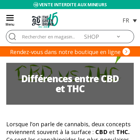
VENTE INTERDITE AUX MINEURS
Menu
Blog
Rechercher :
de
Grow
Barato
Rendez-vous dans notre boutique en ligne
Différences entre CBD
et THC
Lorsque l’on parle de cannabis, deux concepts
reviennent souvent à la surface :
CBD
et
THC.
Ce sont les cannabinoïdes les plus populaires,