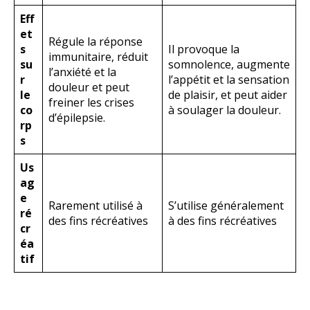
Eff
et
Régule la réponse
s
Il provoque la
immunitaire, réduit
su
somnolence, augmente
l’anxiété et la
r
l’appétit et la sensation
douleur et peut
le
de plaisir, et peut aider
freiner les crises
co
à soulager la douleur.
d’épilepsie.
rp
s
Us
ag
e
Rarement utilisé à
S’utilise généralement
ré
des fins récréatives
à des fins récréatives
cr
éa
tif