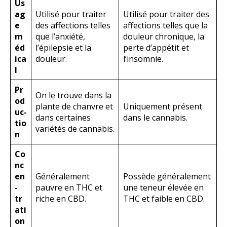
Us
ag
Utilisé pour traiter
Utilisé pour traiter des
e
des affections telles
affections telles que la
m
que l’anxiété,
douleur chronique, la
éd
l’épilepsie et la
perte d’appétit et
ica
douleur.
l’insomnie.
l
Pr
On le trouve dans la
od
plante de chanvre et
Uniquement présent
uc-
dans certaines
dans le cannabis.
tio
variétés de cannabis.
n
Co
nc
en
Généralement
Possède généralement
-
pauvre en THC et
une teneur élevée en
tr
riche en CBD.
THC et faible en CBD.
ati
on