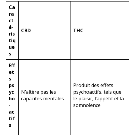
Ca
ra
ct
é-
CBD
THC
ris
tiq
ue
s
Eff
et
s
ps
Produit des effets
yc
N’altère pas les
psychoactifs, tels que
ho
capacités mentales
le plaisir, l’appétit et la
-
somnolence
ac
tif
s