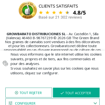
GROWBARATO DISTRIBUCIONES SL
- Av. Castellón 1, Silla
(Valencia) 46460 B-98767239 © 2026 GB The Green Brand
Nos graines de cannabis sont vendues à des fins décoratives
et pour les collectionneurs. Growbarato.net décline toute
responsabilité en cas d’usage inapproprié ou de culture de ces
graines.
Nous vous informons que le site internet utilise les cookies
suivants, propres et de tiers, aux fins commerciales et
pour des analyses.
Si vous souhaitez en savoir plus sur les cookies que nous
utilisons, cliquez sur configurer.
PAIEMENT SÉCURISÉ
NAVIGUEZ SUR NOTRE SITE
X
TOUT ACCEPTER
PENDANT 5 MINUTES ET UNE
REMISE
VOUS SERA PROPOSÉE
CONFIGURER