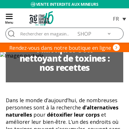
VENTE INTERDITE AUX MINEURS
Menu
Blog
Rechercher :
de
Grow
Fabriquer son
Barato
Rendez-vous dans notre boutique en ligne
nettoyant de toxines :
nos recettes
Dans le monde d’aujourd’hui, de nombreuses
personnes sont à la recherche
d’alternatives
naturelles
pour
détoxifier leur corps
et
améliorer leur bien-être. L’un des endroits où