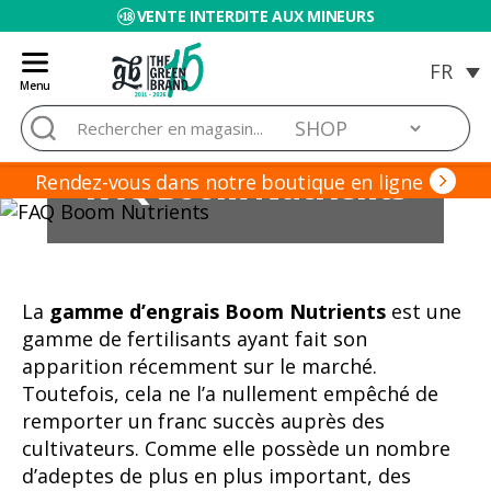
VENTE INTERDITE AUX MINEURS
Menu
Blog
Rechercher :
de
Grow
FAQ Boom Nutrients
Barato
Rendez-vous dans notre boutique en ligne
La
gamme d’engrais Boom Nutrients
est une
gamme de fertilisants ayant fait son
apparition récemment sur le marché.
Toutefois, cela ne l’a nullement empêché de
remporter un franc succès auprès des
cultivateurs. Comme elle possède un nombre
d’adeptes de plus en plus important, des