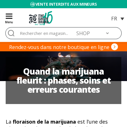
VENTE INTERDITE AUX MINEURS
Menu
Blog
Rechercher :
de
Grow
Barato
Rendez-vous dans notre boutique en ligne
Quand la marijuana
fleurit : phases, soins et
erreurs courantes
La
floraison de la marijuana
est l’une des