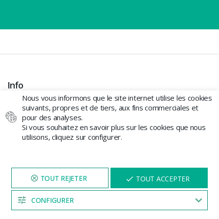
Info
Nous vous informons que le site internet utilise les cookies
MON COMPTE
suivants, propres et de tiers, aux fins commerciales et
CONTACT
pour des analyses.
Si vous souhaitez en savoir plus sur les cookies que nous
SUIVRE MA COMMANDE
utilisons, cliquez sur configurer.
MAGASIN
QUI SOMMES-NOUS
TRAVAILLEZ AVEC NOUS
NAVIGUEZ SUR NOTRE SITE
X
TOUT ACCEPTER
BLOG
PENDANT 5 MINUTES ET UNE
PLAN DU SITE
REMISE
VOUS SERA PROPOSÉE
CONFIGURER
04:53
Acheter