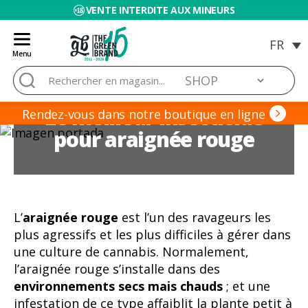
VENTE INTERDITE AUX MINEURS
Menu
Blog
Rechercher :
de
Grow
Le meilleur insecticide
Barato
Rendez-vous dans notre boutique en ligne
pour araignée rouge
L’
araignée rouge
est l’un des ravageurs les
plus agressifs et les plus difficiles à gérer dans
une culture de cannabis. Normalement,
l’araignée rouge s’installe dans des
environnements secs mais chauds
; et une
infestation de ce type affaiblit la plante petit à