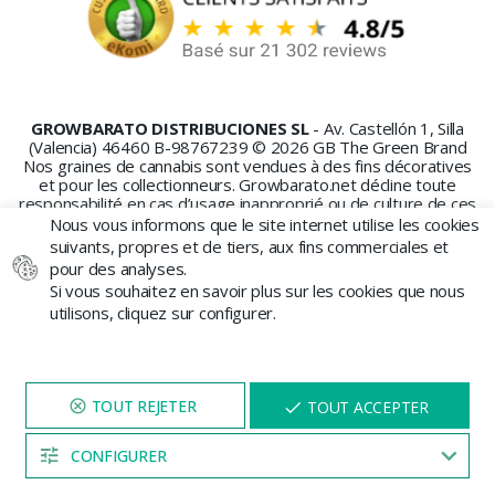
GROWBARATO DISTRIBUCIONES SL
- Av. Castellón 1, Silla
(Valencia) 46460 B-98767239 © 2026 GB The Green Brand
Nos graines de cannabis sont vendues à des fins décoratives
et pour les collectionneurs. Growbarato.net décline toute
responsabilité en cas d’usage inapproprié ou de culture de ces
graines.
Nous vous informons que le site internet utilise les cookies
suivants, propres et de tiers, aux fins commerciales et
pour des analyses.
Si vous souhaitez en savoir plus sur les cookies que nous
utilisons, cliquez sur configurer.
PAIEMENT SÉCURISÉ
NAVIGUEZ SUR NOTRE SITE
X
TOUT ACCEPTER
PENDANT 5 MINUTES ET UNE
REMISE
VOUS SERA PROPOSÉE
CONFIGURER
04:52