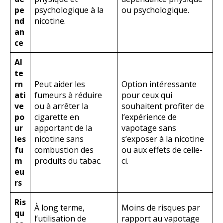
pe
psychologique à la
ou psychologique.
nd
nicotine.
an
ce
Al
te
rn
Peut aider les
Option intéressante
ati
fumeurs à réduire
pour ceux qui
ve
ou à arrêter la
souhaitent profiter de
po
cigarette en
l’expérience de
ur
apportant de la
vapotage sans
les
nicotine sans
s’exposer à la nicotine
fu
combustion des
ou aux effets de celle-
m
produits du tabac.
ci.
eu
rs
Ris
À long terme,
Moins de risques par
qu
l’utilisation de
rapport au vapotage