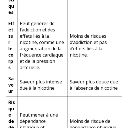
qu
es
Eff
Peut générer de
et
l’addiction et des
su
effets liés à la
Moins de risques
r
nicotine, comme une
d’addiction et pas
le
augmentation de la
d’effets liés à la
co
fréquence cardiaque
nicotine.
rp
et de la pression
s
artérielle.
Sa
Saveur plus intense
Saveur plus douce due
ve
due à la nicotine.
à l’absence de nicotine.
ur
Ris
qu
e
Peut mener à une
de
dépendance
Moins de risque de
dé
physique et
dépendance physique