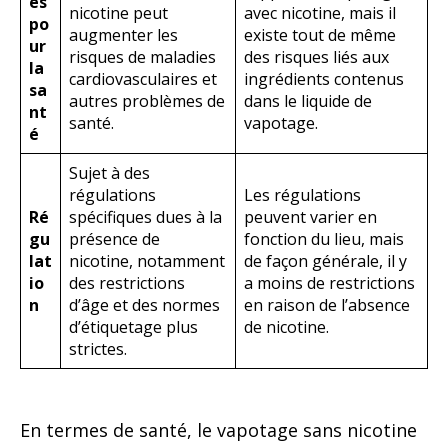
es
nicotine peut
avec nicotine, mais il
po
augmenter les
existe tout de même
ur
risques de maladies
des risques liés aux
la
cardiovasculaires et
ingrédients contenus
sa
autres problèmes de
dans le liquide de
nt
santé.
vapotage.
é
Sujet à des
régulations
Les régulations
Ré
spécifiques dues à la
peuvent varier en
gu
présence de
fonction du lieu, mais
lat
nicotine, notamment
de façon générale, il y
io
des restrictions
a moins de restrictions
n
d’âge et des normes
en raison de l’absence
d’étiquetage plus
de nicotine.
strictes.
En termes de santé, le vapotage sans nicotine