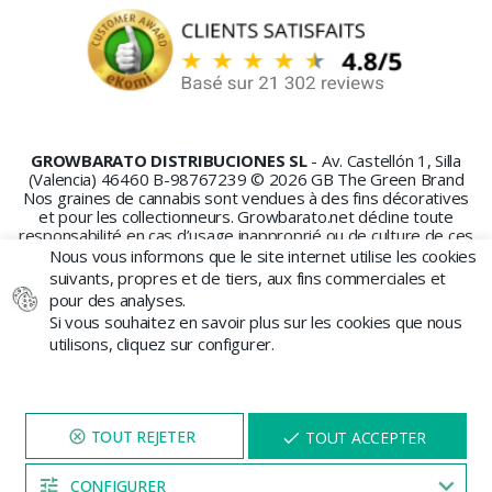
GROWBARATO DISTRIBUCIONES SL
- Av. Castellón 1, Silla
(Valencia) 46460 B-98767239 © 2026 GB The Green Brand
Nos graines de cannabis sont vendues à des fins décoratives
et pour les collectionneurs. Growbarato.net décline toute
responsabilité en cas d’usage inapproprié ou de culture de ces
graines.
Nous vous informons que le site internet utilise les cookies
suivants, propres et de tiers, aux fins commerciales et
pour des analyses.
Si vous souhaitez en savoir plus sur les cookies que nous
utilisons, cliquez sur configurer.
PAIEMENT SÉCURISÉ
NAVIGUEZ SUR NOTRE SITE
X
TOUT ACCEPTER
PENDANT 5 MINUTES ET UNE
REMISE
VOUS SERA PROPOSÉE
CONFIGURER