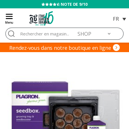
VENTE INTERDITE AUX MINEURS
Menu
Blog
Rechercher :
de
Grow
Barato
Rendez-vous dans notre boutique en ligne