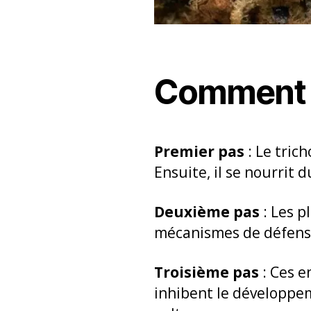
Comment a
Premier pas
: Le tric
Ensuite, il se nourrit
Deuxième pas
: Les p
mécanismes de défense d
Troisième pas
: Ces e
inhibent le développem