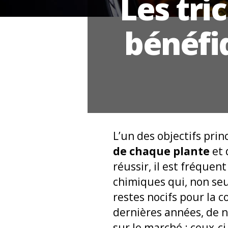
Les tri
bénéfi
L’un des objectifs pri
de chaque plante
et 
réussir, il est fréque
chimiques qui, non seul
restes nocifs pour la 
dernières années, de 
sur le marché : ceux-ci