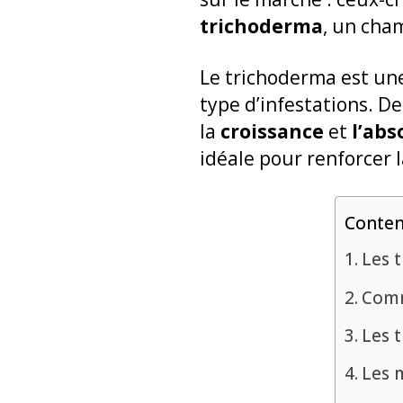
trichoderma
, un cha
Le trichoderma est u
type d’infestations. De
la
croissance
et
l’ab
idéale pour renforcer 
Conte
Les 
Comm
Les 
Les 