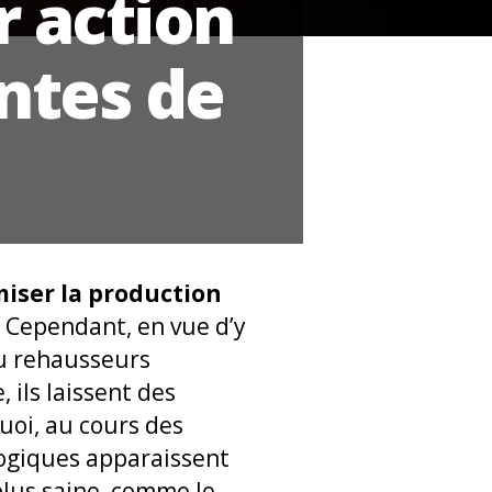
r action
ntes de
iser la production
. Cependant, en vue d’y
ou rehausseurs
 ils laissent des
uoi, au cours des
ogiques apparaissent
 plus saine, comme le