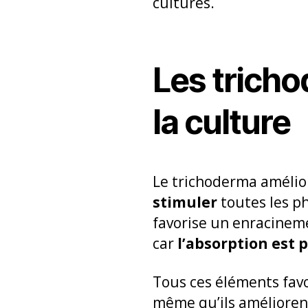
cultures.
Les trich
la culture
Le trichoderma amélior
stimuler
toutes les p
favorise un enracinemen
car
l’absorption est p
Tous ces éléments favo
même qu’ils améliorent