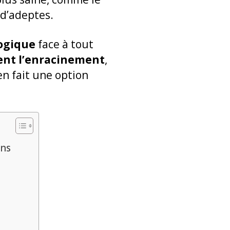
d’adeptes.
ogique
face à tout
ent l’enracinement
,
en fait une option
ons