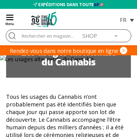
EXPÉDITIONS DANS TOUTE
Menu
Blog
Rechercher :
de
Grow
Les usages alternatifs
Barato
Rendez-vous dans notre boutique en ligne
du Cannabis
Tous les usages du Cannabis n’ont
probablement pas été identifiés bien que
chaque jour qui passe apporte son lot de
découverte. Le Cannabis accompagne l’être
humain depuis des milliers d’années ; il a été
utilisé lors de cérémonies religieuses et de