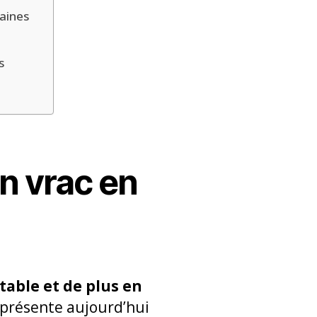
raines
s
n vrac en
ntable et de plus en
représente aujourd’hui