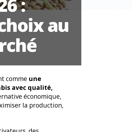
26 :
choix au
arché
nt comme
une
bis avec qualité,
ternative économique,
ximiser la production,
ivateurs, des