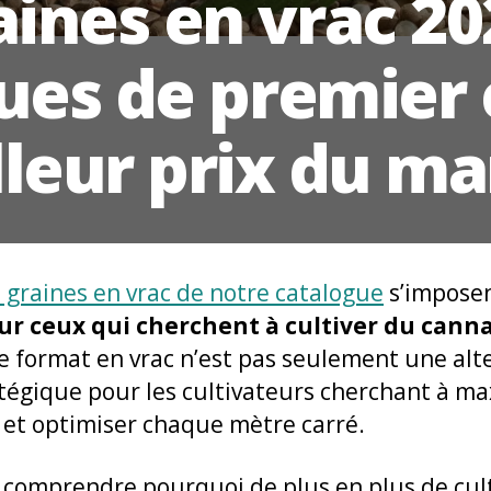
ines en vrac 20
ues de premier 
leur prix du m
s graines en vrac de notre catalogue
s’impose
ur ceux qui cherchent à cultiver du canna
Le format en vrac n’est pas seulement une al
tégique pour les cultivateurs cherchant à ma
 et optimiser chaque mètre carré.
 comprendre pourquoi de plus en plus de cult