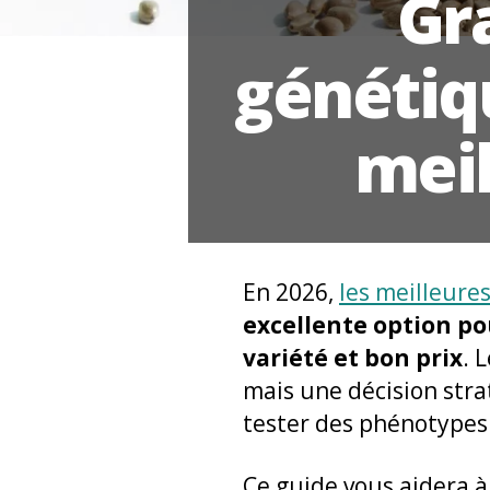
Gra
génétiq
meil
En 2026,
les meilleure
excellente option po
variété et bon prix
. 
mais une décision stra
tester des phénotypes
Ce guide vous aidera à