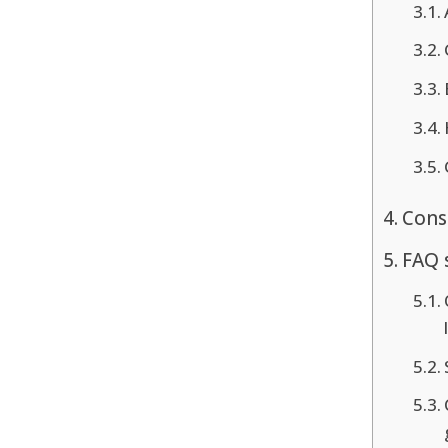
Conse
FAQ s