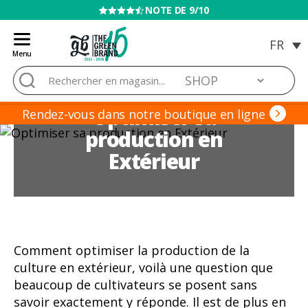
VENTE INTERDITE AUX MINEURS
Menu
Blog
Rechercher :
de
Grow
Optimiser sa
Barato
Rendez-vous dans notre boutique en ligne
production en
Extérieur
Comment optimiser la production de la
culture en extérieur, voilà une question que
beaucoup de cultivateurs se posent sans
savoir exactement y réponde. Il est de plus en