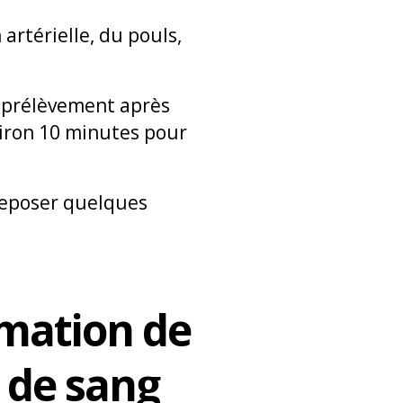
artérielle, du pouls,
le prélèvement après
viron 10 minutes pour
 reposer quelques
mmation de
n de sang