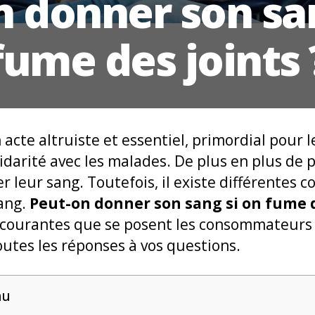
n donner son san
fume des joints 
 acte altruiste et essentiel, primordial pour l
olidarité avec les malades. De plus en plus de
 leur sang. Toutefois, il existe différentes c
sang.
Peut-on donner son sang si on fume d
s courantes que se posent les consommateurs 
outes les réponses à vos questions.
nu