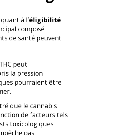
quant à l’
éligibilité
incipal composé
ents de santé peuvent
e THC peut
ris la pression
ques pourraient être
ner.
tré que le cannabis
nction de facteurs tels
ests toxicologiques
’empêche pas