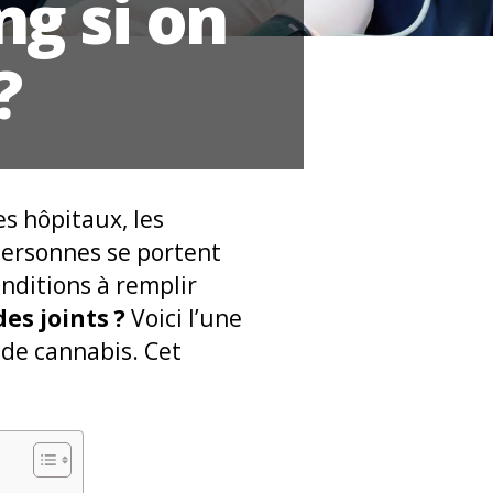
g si on
?
es hôpitaux, les
 personnes se portent
onditions à remplir
es joints ?
Voici l’une
de cannabis. Cet