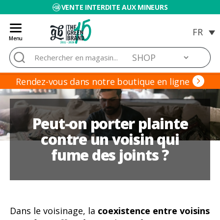
VENTE INTERDITE AUX MINEURS
Menu
Blog
Rechercher :
de
Grow
Barato
Rendez-vous dans notre boutique en ligne
Peut-on porter plainte
contre un voisin qui
fume des joints ?
Dans le voisinage, la
coexistence entre voisins