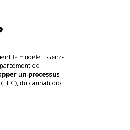
?
ment le modèle Essenza
épartement de
opper un processus
 (THC), du cannabidiol