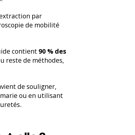
’extraction par
roscopie de mobilité
quide contient
90 % des
 au reste de méthodes,
onvient de souligner,
-marie ou en utilisant
puretés.