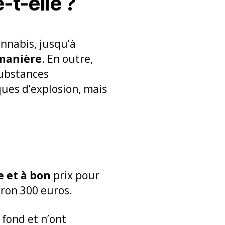
t-elle ?
annabis, jusqu’à
 manière
. En outre,
substances
ues d’explosion, mais
 et à bon
prix pour
iron 300 euros.
 fond et n’ont