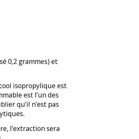
lisé 0,2 grammes) et
lcool isopropylique est
mmable est l’un des
lier qu’il n’est pas
lytiques.
e, l’extraction sera
s.