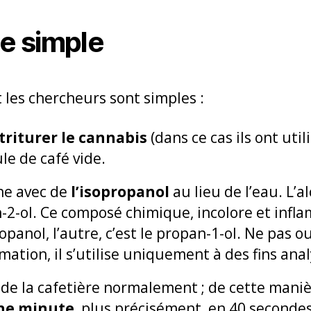
e simple
 les chercheurs sont simples :
triturer le cannabis
(dans ce cas ils ont uti
le de café vide.
ne avec de
l’isopropanol
au lieu de l’eau. L’a
-ol. Ce composé chimique, incolore et infla
anol, l’autre, c’est le propan-1-ol. Ne pas oub
ation, il s’utilise uniquement à des fins ana
 de la cafetière normalement ; de cette manièr
ne minute
, plus précisément, en 40 seconde