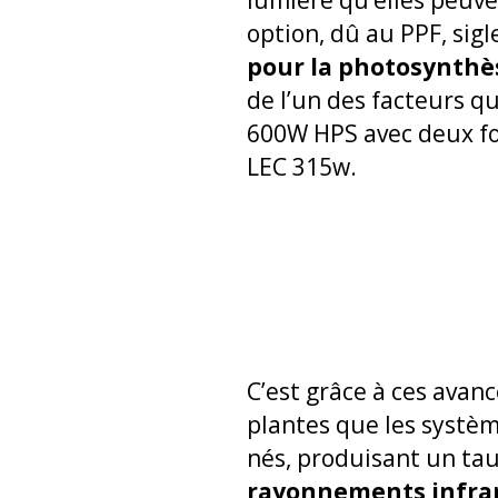
option, dû au PPF, sigl
pour la photosynthè
de l’un des facteurs q
600W HPS avec deux fo
LEC 315w.
C’est grâce à ces avan
plantes que les systèm
nés, produisant un tau
rayonnements infra