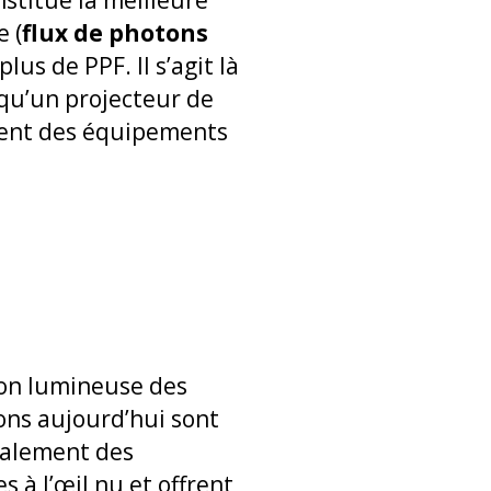
e (
flux de photons
plus de PPF. Il s’agit là
qu’un projecteur de
ément des équipements
ion lumineuse des
ons aujourd’hui sont
galement des
s à l’œil nu et offrent