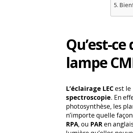
Bien
Qu’est-ce 
lampe CM
L’éclairage LEC
est le
spectroscopie
. En ef
photosynthèse, les pla
n’importe quelle façon
RPA
, ou
PAR
en anglai
lumière qu’elles peuve