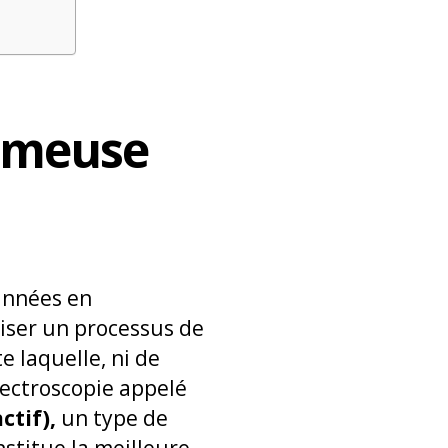
fameuse
 années en
liser un processus de
e laquelle, ni de
pectroscopie appelé
tif),
un type de
stitue la meilleure