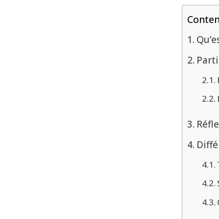
Conte
Qu’e
Part
Réfle
Diffé