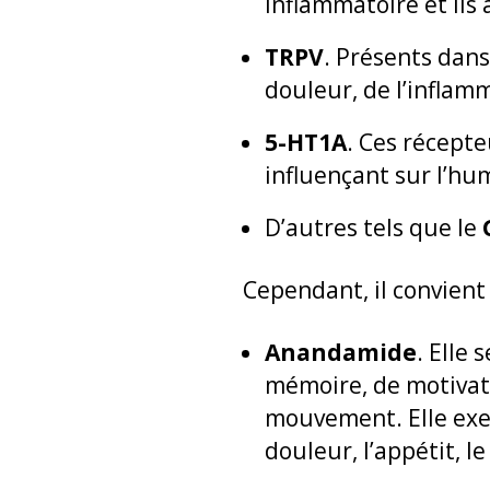
inflammatoire et ils
TRPV
. Présents dans
douleur, de l’inflamm
5-HT1A
. Ces récepte
influençant sur l’hu
D’autres tels que le
Cependant, il convien
Anandamide
. Elle
mémoire, de motivati
mouvement. Elle exer
douleur, l’appétit, l