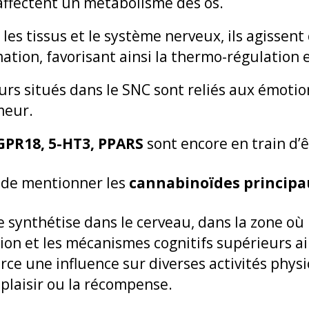
 affectent un métabolisme des os.
 les tissus et le système nerveux, ils agissen
ation, favorisant ainsi la thermo-régulation 
urs situés dans le SNC sont reliés aux émotio
meur.
GPR18, 5-HT3, PPARS
sont encore en train d’ê
t de mentionner les
cannabinoïdes principa
 se synthétise dans le cerveau, dans la zone où
on et les mécanismes cognitifs supérieurs ai
ce une influence sur diverses activités phys
e plaisir ou la récompense.