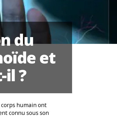
on du
oïde et
il ?
u corps humain ont
ent connu sous son