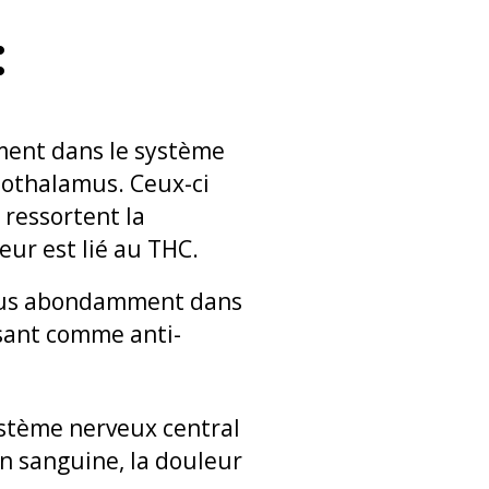
:
ment dans le système
pothalamus. Ceux-ci
 ressortent la
teur est lié au THC.
plus abondamment dans
ssant comme anti-
système nerveux central
ion sanguine, la douleur