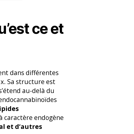
’est ce et
nt dans différentes
x. Sa structure est
 s’étend au-delà du
t endocannabinoïdes
lipides
à caractère endogène
l et d’autres