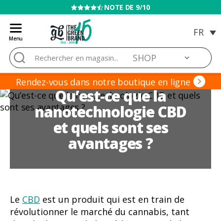
VENTE INTERDITE AUX MINEURS
Menu
Blog
Rechercher :
de
Grow
Barato
Rendez-vous dans notre boutique en ligne
Qu’est-ce que la
nanotechnologie CBD
et quels sont ses
avantages ?
Le
CBD
est un produit qui est en train de
révolutionner le marché du cannabis, tant