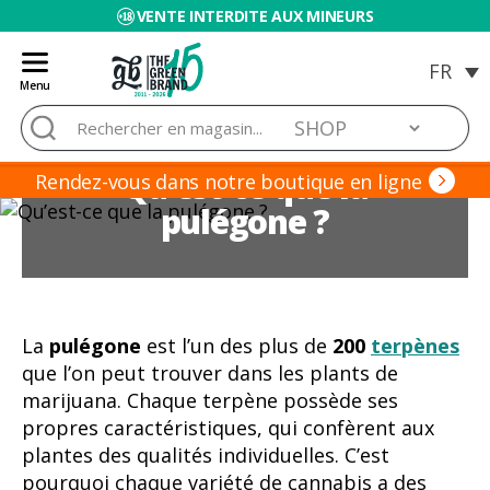
VENTE INTERDITE AUX MINEURS
Menu
Blog
Rechercher :
de
Grow
Qu’est-ce que la
Barato
Rendez-vous dans notre boutique en ligne
pulégone ?
La
pulégone
est l’un des plus de
200
terpènes
que l’on peut trouver dans les plants de
marijuana. Chaque terpène possède ses
propres caractéristiques, qui confèrent aux
plantes des qualités individuelles. C’est
pourquoi chaque variété de cannabis a des