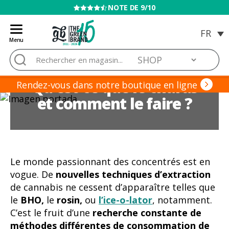
VENTE INTERDITE AUX MINEURS
Menu
Blog
Rechercher :
de
Grow
Qu’est-ce que le charas
Barato
Rendez-vous dans notre boutique en ligne
et comment le faire ?
Le monde passionnant des concentrés est en
vogue. De
nouvelles techniques d’extraction
de cannabis ne cessent d’apparaître telles que
le
BHO,
le
rosin,
ou
l’ice-o-lator
, notamment.
C’est le fruit d’une
recherche constante de
méthodes différentes de consommation de