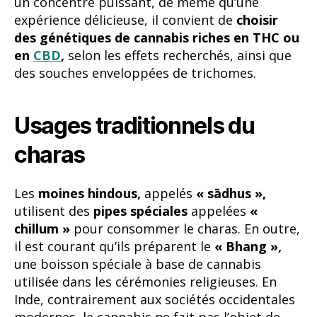
un concentré puissant, de même qu’une
expérience délicieuse, il convient de
choisir
des génétiques de cannabis riches en THC ou
en
CBD
,
selon les effets recherchés, ainsi que
des souches enveloppées de trichomes.
Usages traditionnels du
charas
Les
moines hindous,
appelés
« sādhus »,
utilisent des
pipes spéciales
appelées
«
chillum »
pour consommer le charas. En outre,
il est courant qu’ils préparent le
« Bhang »,
une boisson spéciale à base de cannabis
utilisée dans les cérémonies religieuses. En
Inde, contrairement aux sociétés occidentales
modernes, le cannabis ne fait pas l’objet de