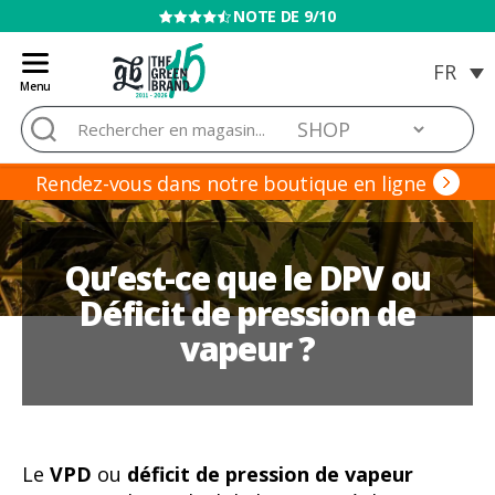
VENTE INTERDITE AUX MINEURS
Menu
Blog
Rechercher :
de
Grow
Barato
Rendez-vous dans notre boutique en ligne
Qu’est-ce que le DPV ou
Déficit de pression de
vapeur ?
Le
VPD
ou
déficit de pression de vapeur