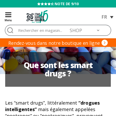
VENTE INTERDITE AUX MINEURS
Menu
Blog
Rechercher :
de
Grow
Barato
Rendez-vous dans notre boutique en ligne
Que sont les smart
drugs ?
Les “smart drugs”, littéralement
“drogues
intelligentes”
mais également appelées
“nootropes” ou “nootropiques”, provoquent