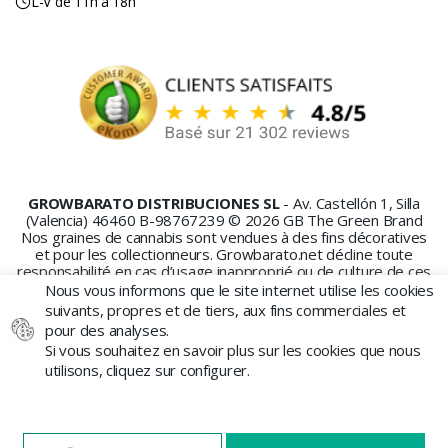
L-V de 11h à 18h
GROWBARATO DISTRIBUCIONES SL
- Av. Castellón 1, Silla
(Valencia) 46460 B-98767239 © 2026 GB The Green Brand
Nos graines de cannabis sont vendues à des fins décoratives
et pour les collectionneurs. Growbarato.net décline toute
responsabilité en cas d’usage inapproprié ou de culture de ces
graines.
Nous vous informons que le site internet utilise les cookies
suivants, propres et de tiers, aux fins commerciales et
pour des analyses.
Si vous souhaitez en savoir plus sur les cookies que nous
utilisons, cliquez sur configurer.
PAIEMENT SÉCURISÉ
NAVIGUEZ SUR NOTRE SITE
X