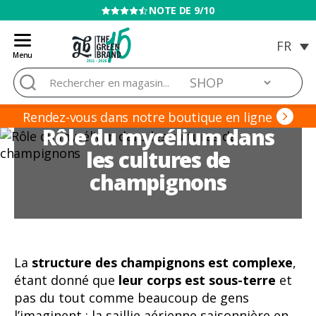
VENTE INTERDITE AUX MINEURS
Menu
Blog
Rechercher :
de
Grow
Barato
Rendez-vous dans notre boutique en ligne
Rôle du mycélium dans
les cultures de
champignons
La
structure des champignons est complexe
,
étant donné que
leur corps est sous-terre
et
pas du tout comme beaucoup de gens
l’imaginent ; la saillie aérienne saisonnière en