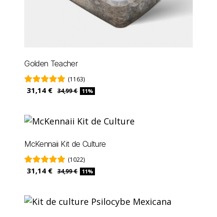
Golden Teacher
(1163)
31,14 €
34,99 €
11%
McKennaii Kit de Culture
(1022)
31,14 €
34,99 €
11%