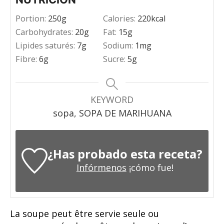
Portion:
250
g
Calories:
220
kcal
Carbohydrates:
20
g
Fat:
15
g
Lipides saturés:
7
g
Sodium:
1
mg
Fibre:
6
g
Sucre:
5
g
KEYWORD
sopa, SOPA DE MARIHUANA
¿Has probado esta receta?
Infórmenos
¡cómo fue!
La soupe peut être servie seule ou