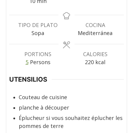
minutes
10
min
TIPO DE PLATO
COCINA
Sopa
Mediterránea
PORTIONS
CALORIES
5
Persons
220
kcal
UTENSILIOS
Couteau de cuisine
planche à découper
Éplucheur
si vous souhaitez éplucher les
pommes de terre