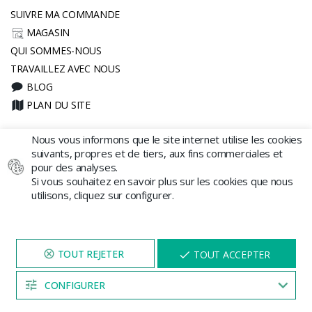
SUIVRE MA COMMANDE
MAGASIN
QUI SOMMES-NOUS
TRAVAILLEZ AVEC NOUS
BLOG
PLAN DU SITE
Acheter
Nous vous informons que le site internet utilise les cookies
suivants, propres et de tiers, aux fins commerciales et
COMMENT ACHETER
pour des analyses.
Si vous souhaitez en savoir plus sur les cookies que nous
FRAIS D'EXPÉDITION ET CONDITIONS
utilisons, cliquez sur configurer.
CADEAU SÉCURISÉ
FAQ
MODES DE PAIEMENT
NAVIGUEZ SUR NOTRE SITE
X
CALENDRIER LUNAIRE CANNABIS
TOUT ACCEPTER
PENDANT 5 MINUTES ET UNE
SE RÉTRACTER DU CONTRAT ICI
REMISE
VOUS SERA PROPOSÉE
CONFIGURER
04:53
Autre