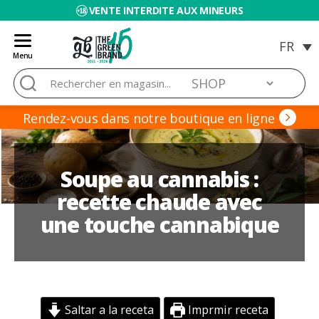
VENTE INTERDITE AUX MINEURS
Menu
Blog
Rechercher :
de
Grow
Barato
Rendez-vous dans notre boutique en ligne
Soupe au cannabis :
recette chaude avec
une touche cannabique
Saltar a la receta
Imprmir receta